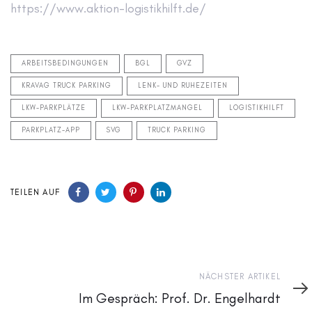
https://www.aktion-logistikhilft.de/
ARBEITSBEDINGUNGEN
BGL
GVZ
KRAVAG TRUCK PARKING
LENK- UND RUHEZEITEN
LKW-PARKPLÄTZE
LKW-PARKPLATZMANGEL
LOGISTIKHILFT
PARKPLATZ-APP
SVG
TRUCK PARKING
TEILEN AUF
Nächster
NÄCHSTER ARTIKEL
Artikel
Im Gespräch: Prof. Dr. Engelhardt