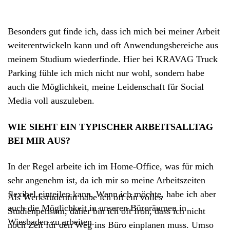
Besonders gut finde ich, dass ich mich bei meiner Arbeit
weiterentwickeln kann und oft Anwendungsbereiche aus
meinem Studium wiederfinde. Hier bei KRAVAG Truck
Parking fühle ich mich nicht nur wohl, sondern habe
auch die Möglichkeit, meine Leidenschaft für Social
Media voll auszuleben.
WIE SIEHT EIN TYPISCHER ARBEITSALLTAG
BEI MIR AUS?
In der Regel arbeite ich im Home-Office, was für mich
sehr angenehm ist, da ich mir so meine Arbeitszeiten
flexibel einteilen kann. Wenn ich möchte, habe ich aber
Als Werkstudentin habe ich oft ein volles
auch die Möglichkeit in unseren Büroräumen in
Studienpensum, daher bin ich oft froh, dass ich nicht
Wiesbaden zu arbeiten.
noch Zeit für den Weg ins Büro einplanen muss. Umso